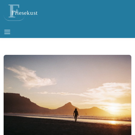
F
Friesekust